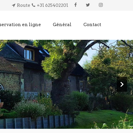
Route
+31 625402201
servation en ligne
Général
Contact