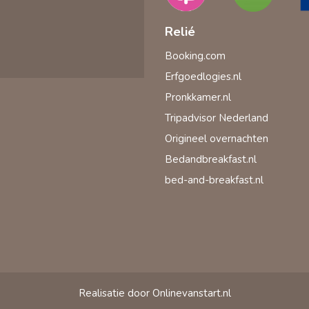
Relié
Booking.com
Erfgoedlogies.nl
Pronkkamer.nl
Tripadvisor Nederland
Origineel overnachten
Bedandbreakfast.nl
bed-and-breakfast.nl
Realisatie door Onlinevanstart.nl