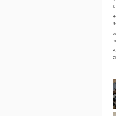
€
R
R
S
m
A
C