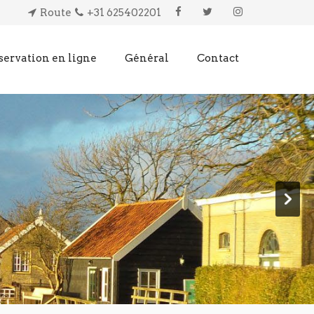
Route
+31 625402201
servation en ligne
Général
Contact