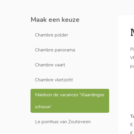
Maak een keuze
Chambre polder
P
Chambre panorama
V
Chambre vaart
p
Chambre vlietzicht
Maidson de vacances 'Vlaardingse
schouw'
Ta
Le pomhuis van Zouteveen
€
€