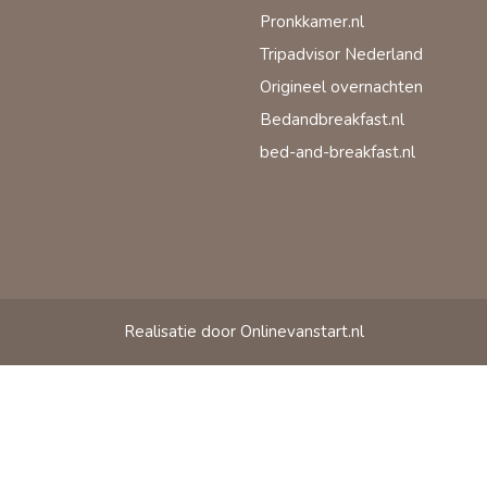
Pronkkamer.nl
Tripadvisor Nederland
Origineel overnachten
Bedandbreakfast.nl
bed-and-breakfast.nl
Realisatie door Onlinevanstart.nl