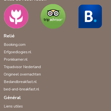
Relié
Booking.com
Erfgoedlogies.nl
Pronkkamer.nl
Tripadvisor Nederland
Origineel overnachten
Bedandbreakfast.nl
bed-and-breakfast.nl
Général
Liens utiles