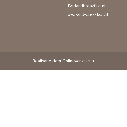
Bedandbreakfast.nl
bed-and-breakfast.nl
Realisatie door Onlinevanstart.nl