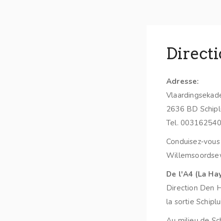
Direct
Adresse:
Vlaardingsekad
2636 BD Schipl
Tel. 00316254
Conduisez-vous 
Willemsoordse
De l'A4 (La Ha
Direction Den H
la sortie Schipl
Au milieu de Sc