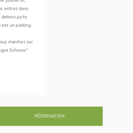
le polder et
us entrez dans
 dehors juste
i est un parking
Vous marchez sur
ingse Schouw"
RÉSERVATION