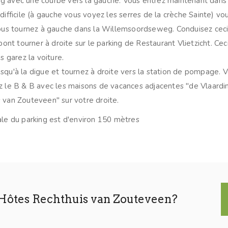
 avec une courbe vers la gauche. Vous entrez maintenant dans 
difficile (à gauche vous voyez les serres de la crèche Sainte) vo
vous tournez à gauche dans la Willemsoordseweg. Conduisez ceci
 pont tourner à droite sur le parking de Restaurant Vlietzicht. Cec
us garez la voiture.
squ'à la digue et tournez à droite vers la station de pompage. 
z le B & B avec les maisons de vacances adjacentes "de Vlaard
 van Zouteveen" sur votre droite.
ale du parking est d'environ 150 mètres
’Hôtes Rechthuis van Zouteveen?