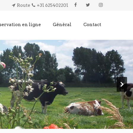
Route
+31 625402201
servation en ligne
Général
Contact