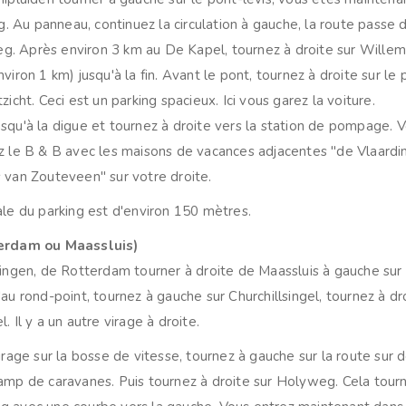
Au panneau, continuez la circulation à gauche, la route passe d
. Après environ 3 km au De Kapel, tournez à droite sur Will
viron 1 km) jusqu'à la fin. Avant le pont, tournez à droite sur le 
zicht. Ceci est un parking spacieux. Ici vous garez la voiture.
squ'à la digue et tournez à droite vers la station de pompage. 
z le B & B avec les maisons de vacances adjacentes "de Vlaard
 van Zouteveen" sur votre droite.
ale du parking est d'environ 150 mètres.
terdam ou Maassluis)
dingen, de Rotterdam tourner à droite de Maassluis à gauche sur 
au rond-point, tournez à gauche sur Churchillsingel, tournez à dr
. Il y a un autre virage à droite.
virage sur la bosse de vitesse, tournez à gauche sur la route sur
amp de caravanes. Puis tournez à droite sur Holyweg. Cela tour