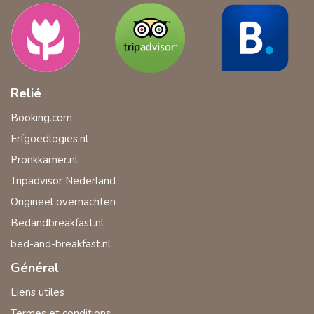
Relié
Booking.com
Erfgoedlogies.nl
Pronkkamer.nl
Tripadvisor Nederland
Origineel overnachten
Bedandbreakfast.nl
bed-and-breakfast.nl
Général
Liens utiles
Termes et conditions