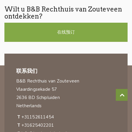
Wilt u B&B Rechthuis van Zouteveen
ontdekken?
在线预订
联系我们
B&B Rechthuis van Zouteveen
Vlaardingsekade 57
2636 BD Schipluiden
Netherlands
T
+31152611454
T
+31625402201