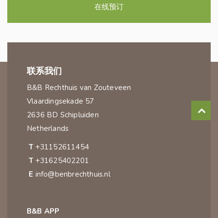
在线预订
联系我们
B&B Rechthuis van Zouteveen
Vlaardingsekade 57
2636 BD Schipluiden
Netherlands
T
+31152611454
T
+31625402201
E
info@benbrechthuis.nl
B&B APP