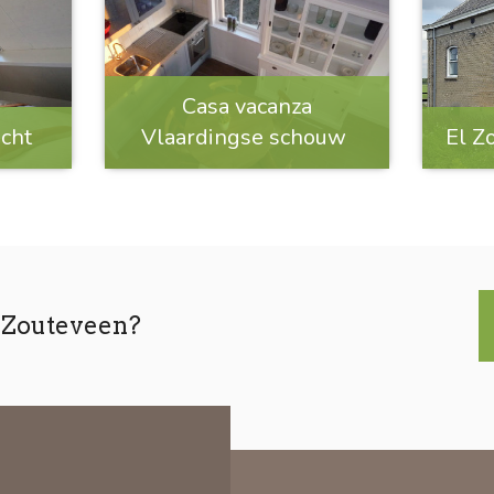
Casa vacanza
icht
Vlaardingse schouw
El Z
n Zouteveen?