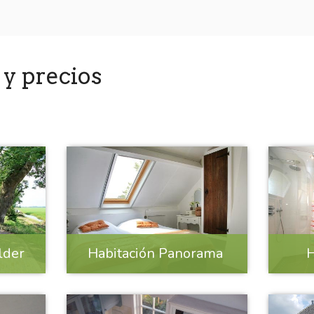
 y precios
lder
Habitación Panorama
H