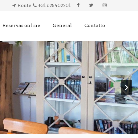
Route
+31 625402201
Reservas online
General
Contatto