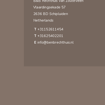
B&B Rechthuis van Zouteveen
Vlaardingsekade 57
2636 BD Schipluiden
Netherlands
T
+31152611454
T
+31625402201
E
info@benbrechthuis.nl