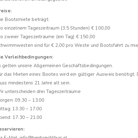
reise:
ie Bootsmiete beträgt:
ro einzelnem Tageszeitraum (3,5 Stunden) € 100,00
ro zweier Tageszeiträume (ein Tag) € 150,00
chwimmwesten sind für € 2,00 pro Weste und Bootsfahrt zu mie
ie Verleihbedingungen:
s gelten unsere Allgemeinen Geschäftsbedingungen.
ür das Mieten eines Bootes wird ein gültiger Ausweis benötigt. D
uss mindestens 21 Jahre alt sein.
ir unterscheiden drei Tageszeiträume
orgen: 09.30 – 13.00
ittag: 13.30 – 17.00
bend: 17.30 – 21.00
eservieren:
ia E-Mail: info@benbrechthuis.nl