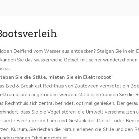
Bootsverleih
idden Delfland vom Wasser aus entdecken? Steigen Sie in ein E
rkunden Sie das wasserreiche Gebiet mit seiner wunderschönen 
auna.
rleben Sie die Stille, mieten Sie ein Elektroboot!
as Bed & Breakfast Rechthuis von Zouteveen vermietet ein Boot
lektromotoren angetrieben werden. Mit diesen können Sie die R
as Rechhthuis sich zentral befindet, optimal genießen. Der gerä
erhindert, dass Sie die Vögel stören, die Umwelt verschmutzen u
esamte Fahrt über im Lärm und Gestank des Diesel- oder Benz
itzen. Kurzum, Sie riechen die Natur, erleben die Stille und den 
underschönen Erholungsgebiet.