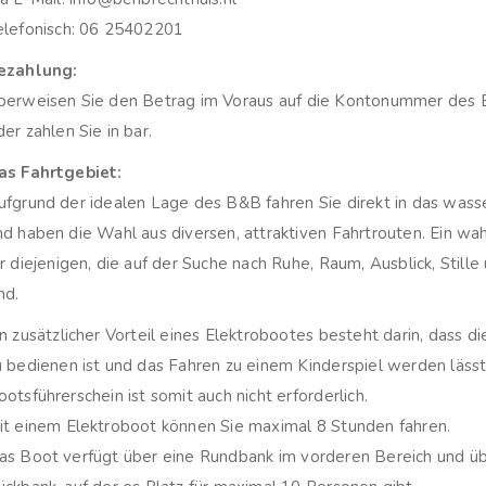
elefonisch: 06 25402201
ezahlung:
berweisen Sie den Betrag im Voraus auf die Kontonummer des 
er zahlen Sie in bar.
as Fahrtgebiet:
ufgrund der idealen Lage des B&B fahren Sie direkt in das wass
nd haben die Wahl aus diversen, attraktiven Fahrtrouten. Ein wa
ür diejenigen, die auf der Suche nach Ruhe, Raum, Ausblick, Stille
nd.
in zusätzlicher Vorteil eines Elektrobootes besteht darin, dass d
u bedienen ist und das Fahren zu einem Kinderspiel werden lässt.
ootsführerschein ist somit auch nicht erforderlich.
it einem Elektroboot können Sie maximal 8 Stunden fahren.
as Boot verfügt über eine Rundbank im vorderen Bereich und üb