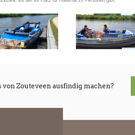
ückbank, auf der es Platz für maximal 10 Personen gibt.
s von Zouteveen ausfindig machen?