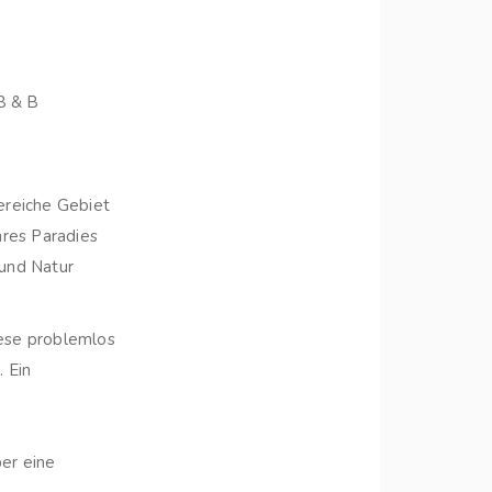
B & B
ereiche Gebiet
hres Paradies
 und Natur
iese problemlos
 Ein
er eine