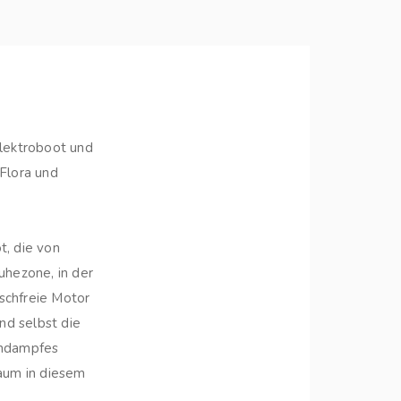
lektroboot und
Flora und
, die von
uhezone, in der
uschfreie Motor
nd selbst die
indampfes
Raum in diesem