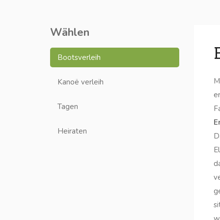
Wählen
Bootsverleih
M
Kanoë verleih
e
Tagen
F
E
Heiraten
D
E
d
v
g
s
w