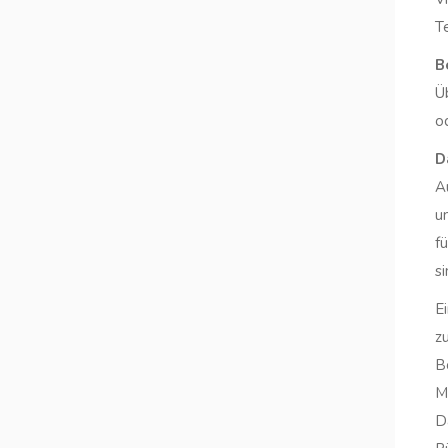
T
B
Ü
od
D
A
u
f
si
E
z
B
M
D