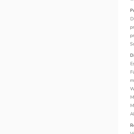
P
D
p
p
S
D
E
F
m
W
M
M
A
R
V